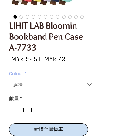
LIHIT LAB Bloomin
Bookband Pen Case
A-7733
一
促
 MYR 52.50 
MYR 42.00
般
銷
Colour
*
價
價
格
格
數量
*
新增至購物車