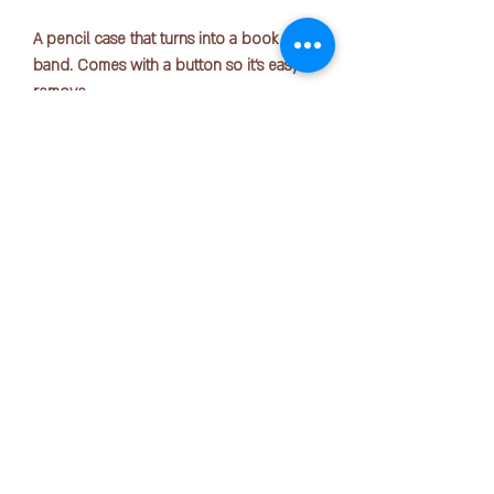
A pencil case that turns into a book
band. Comes with a button so it's easy to
remove.
Size: 52mm x 32mm x 190mm
Number of sheets accommodated:
Approximately 2-3 pens
版权所有 © 2025 OFFICE PEN N PAPER SDN. BHD.
Material: Body/Silicone rubber,
联系我们：
Band/Polyester rubber
+ 6016-723 2018
joanne@officepennpaper.com
隐私政策
条款条件
运输政策