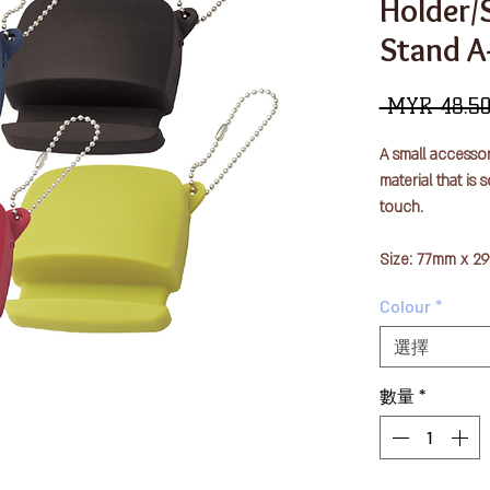
Holder
Stand A
 MYR 48.50
A small accesso
material that is
touch.
Size: 77mm x 
Material: silico
Colour
*
A portable earp
選擇
a smartphone st
數量
*