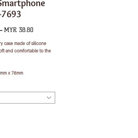
/Smartphone
-7693
一
促
 
MYR 38.80
般
銷
ry case made of silicone
價
價
 soft and comfortable to the
格
格
29mm x 78mm
ne rubber
hone holder that doubles as
and.