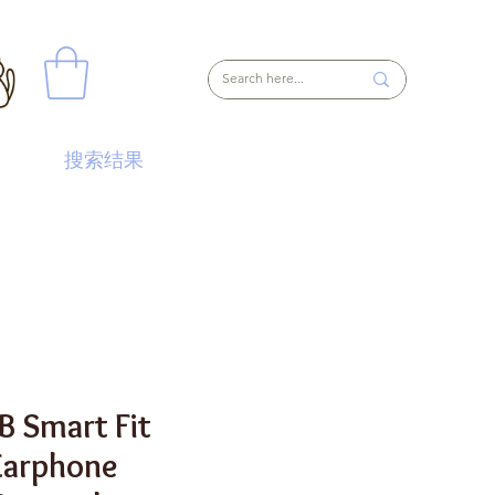
搜索结果
B Smart Fit
Earphone