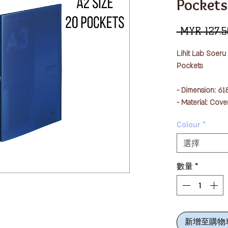
Pockets
 MYR 127.5
Lihit Lab Soeru
Pockets
- Dimension: 6
- Material: Cove
thickness 1,0 m
Colour
*
(fabric thickne
- Capacity: 20 
選擇
- Size: A2 size
- Color Availabl
數量
*
新增至購物