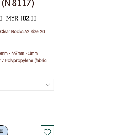
 (N 8117)
一
促
0 
MYR 102.00
般
銷
 Clear Books A2 Size 20
價
價
格
格
18mm × 447mm × 11mm
r / Polypropylene (fabric
m), Pocket / Polypropylene
ss 0.06 mm)
Pockets
e: Clear & Navy Blue
車