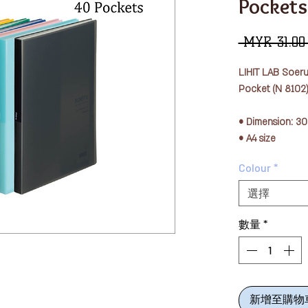
Pockets
 MYR 31.00
LIHIT LAB Soeru
Pocket (N 8102
• Dimension: 
• A4 size
• Capacity: 40 
Colour
*
• Material: Cove
thickness 0.7 m
選擇
(fabric thicknes
數量
*
新增至購物