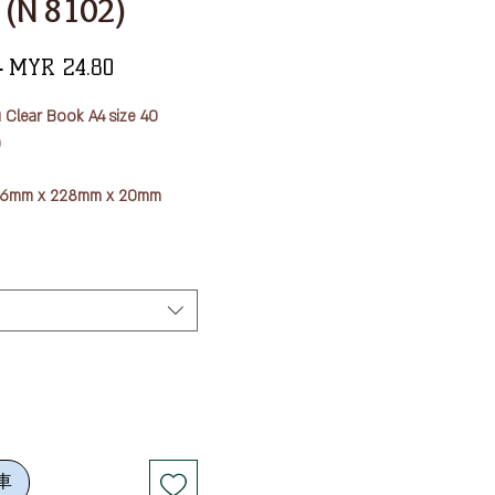
 (N 8102)
一
促
 
MYR 24.80
般
銷
 Clear Book A4 size 40
價
價
)
格
格
306mm x 228mm x 20mm
pockets
r / Polypropylene (fabric
m), Pocket / Polypropylene
s 0.04 mm)
車