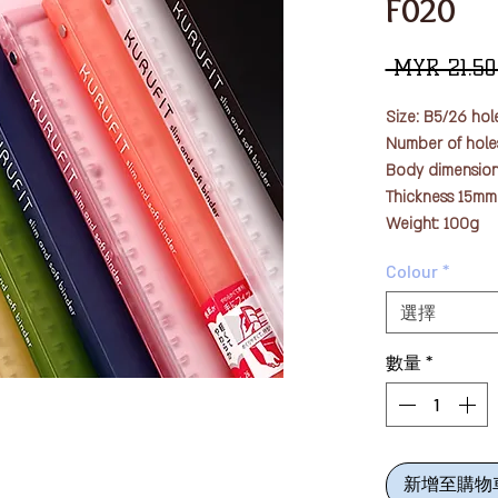
F020
 MYR 21.50
Size: B5/26 hol
Number of holes
Body dimensions
Thickness 15mm
Weight: 100g
Cover material:
Colour
*
Standard storag
Type of border:
選擇
Text: 10 sheets
Paper (paper ty
數量
*
Fits softly in yo
"Kurufit" is a bi
cover.
新增至購物
Easy to use and