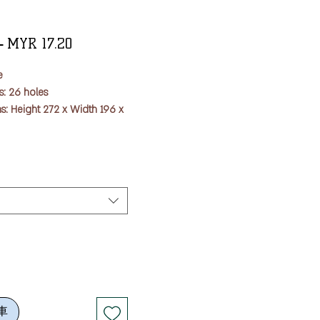
一
促
 
MYR 17.20
般
銷
e
價
價
: 26 holes
格
格
: Height 272 x Width 196 x
 PP
e capacity: 60 pieces
 6mm ruled loose leaf
pe): Writing paper 80g/
㎡
ur hand!
nder with a thin and soft
車
 convenient to carry.