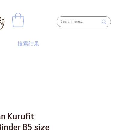
搜索结果
 Kurufit
Binder B5 size