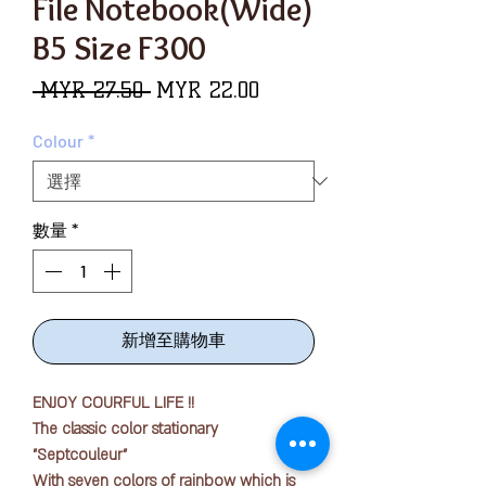
File Notebook(Wide)
B5 Size F300
一
促
 MYR 27.50 
MYR 22.00
般
銷
Colour
*
價
價
格
格
數量
*
新增至購物車
ENJOY COURFUL LIFE !!
The classic color stationary
"Septcouleur"
With seven colors of rainbow which is