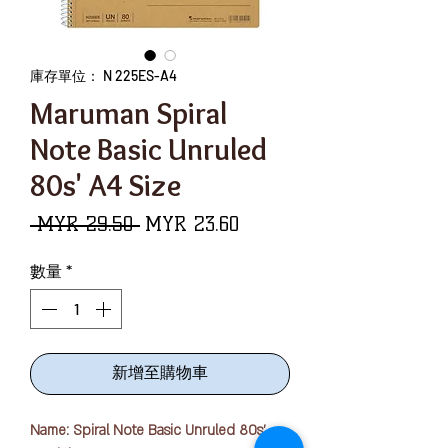
庫存單位： N 225ES-A4
Maruman Spiral
Note Basic Unruled
80s' A4 Size
一
促
 MYR 29.50 
MYR 23.60
般
銷
數量
*
價
價
格
格
新增至購物車
Name: Spiral Note Basic Unruled 80s'