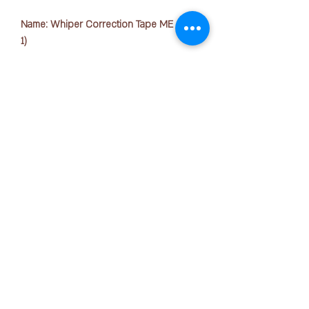
Name: Whiper Correction Tape ME (3 in
1)
Model & Tape size (Width x Length):
WH 905/3P-A (Pink, Light Blue, Yellow
Green) 5mm x 5m
WH 905/3P-B (Green,Light Purple,Light
版权所有 © 2025 OFFICE PEN N PAPER SDN. BHD.
Orange) 5mm x 5m
联系我们：
Materials: Main Casing=Polystyrene(PS)
External Dimensions: W70 x D15 x
+ 6016-723 2018
H35mm
**3 Correction Tapes in 1 packet**
joanne@officepennpaper.com
隐私政策
条款条件
运输政策