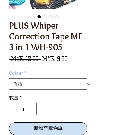
PLUS Whiper
Correction Tape ME
3 in 1 WH-905
一
促
 MYR 12.00 
MYR 9.60
般
銷
Colour
*
價
價
格
格
數量
*
新增至購物車